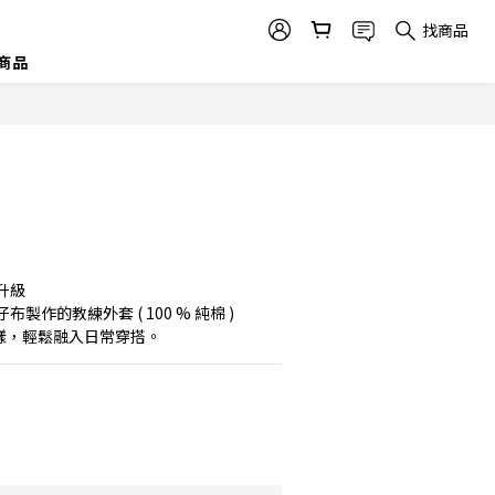
找商品
商品
升級
製作的教練外套 ( 100 % 純棉 )
 字樣，輕鬆融入日常穿搭。