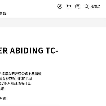
找商品
商品
R ABIDING TC-
設計與功能結合的經典公路全罩帽款
誌設計融合經典與現代的氛圍
-1V 鏡片視線清晰可見
系統
拆系統