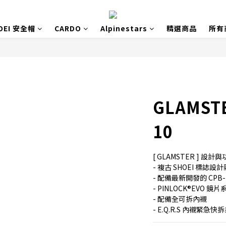
OEI 安全帽
CARDO
Alpinestars
精選商品
所有
GLAMSTE
10
[ GLAMSTER ] 
- 複古 SHOEI 標
- 配備最新開發的 CPB
- PINLOCK®EVO 鏡片
- 配備全可拆內襯
- E.Q.R.S 內襯緊急快