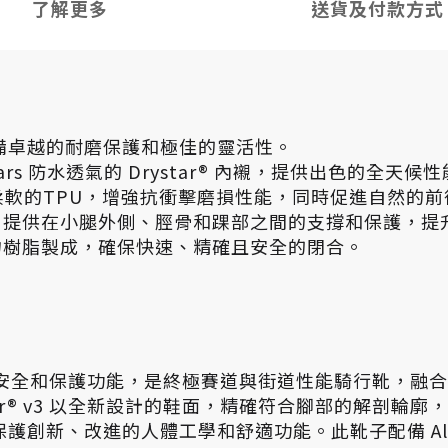
了解更多
送貨及付款方式
備卓越的耐磨保護和極佳的靈活性。
pinestars 防水透氣的 Drystar® 內襯，提供出色的全天候
入柔軟的TPU，增強抗衝擊磨損性能，同時促進自然的
系統進化，提供在小腿外側、脛骨和踝部之間的支撐和保護
的聚合物樹脂製成，確保快速、精確且安全的閉合。
 靴子擁有眾多創新安全和保護功能，是終極賽道與街道性能騎
Drystar® v3 以全新設計的鞋面，精確符合腳部的
、改進的人體工學和舒適功能。此靴子配備 Alpinest