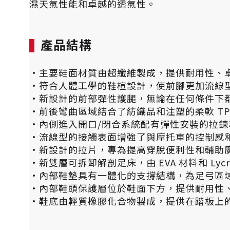
濕天氣性能和卓越的透氣性。
產品結構
·主要鞋面材質由超纖維製成，提供耐用性、
·符合人體工學的鞋楦設計，使前腳更加流線
·新設計的前部彈性護腿，無論在任何條件下
·前後彎曲區域結合了紡織品和注塑的柔軟 T
·內側進入開口/閉合系統配有彈性安裝的拉
·流線型的接觸表面增強了與摩托車的控制感
·新設計的拉片，專為提高穿脫便利性和輔助
·新雙層可拆卸解剖足床，由 EVA 材料和 Lycr
·內部鞋墊具有一體化的支撐結構，為足弓區
·內部鞋頭保護層位於鞋面下方，提供耐用性
·鞋底由輕質橡膠化合物製成，提供在踏板上