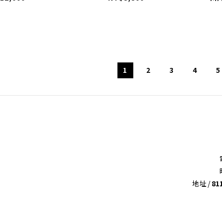
1
2
3
4
5
地址 /
8