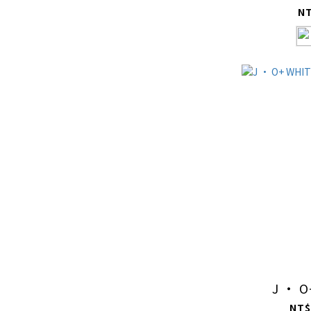
N
J · O
NT$