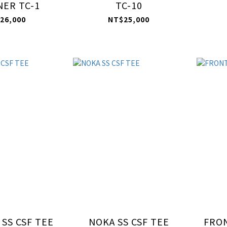
ER TC-1
TC-10
26,000
NT$25,000
SS CSF TEE
NOKA SS CSF TEE
FRON