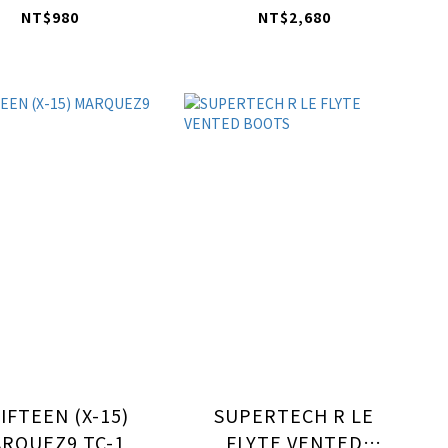
NT$980
NT$2,680
FIFTEEN (X-15)
SUPERTECH R LE
RQUEZ9 TC-1
FLYTE VENTED